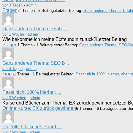
vor 3 Tagen
·
admin
Fragen
2 Themen · 2 Beiträge
Letzter Beitrag:
Ganz anderes Thema: Erfah
Ganz anderes Thema: Erfah …
vor 1 Woche
·
admin
Wie bekomme ich meine Exfreundin zurück?
Letzter Beitrag
Fragen
1 Thema · 1 Beitrag
Letzter Beitrag:
Ganz anderes Thema: SEO Bot
Ganz anderes Thema: SEO B …
vor 4 Tagen
·
admin
Tipps
1 Thema · 1 Beitrag
Letzter Beitrag:
Passt nicht 100% hierher, aber 
Passt nicht 100% hierher, …
vor 3 Wochen
·
admin
Kurse und Bücher zum Thema: EX zurück gewinnen
Letzter Be
Online Kurse: EX zurück gewinnen
6 Themen · 6 Beiträge
Letzter Be
Eigentlich falsches Board …
vor 2 Wochen
·
admin