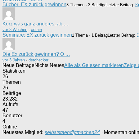
Bücher: EX zurück gewinnen
3 Themen · 3 Beiträge
Letzter Beitrag:
K
Kurz was ganz anderes, ab …
vor 3 Wochen
·
admin
Seminare: EX zurück gewinnen
1 Thema · 1 Beitrag
Letzter Beitrag:
D
Die Ex zurück gewinnen? O …
vor 3 Jahren
·
derchecker
Neue Beiträge
Nichts Neues
Alle als Gelesen markieren
Zeige
Statistiken
26
Themen
26
Beiträge
23.282
Aufrufe
47
Benutzer
4
Online
Neuestes Mitglied:
selbststaendigmachen24
·
Momentan onli