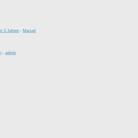
or 3 Jahren
·
Manuel
n
·
admin