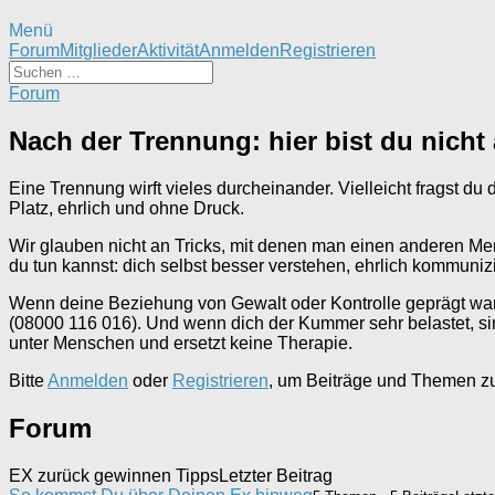
Menü
Forum-
Forum
Mitglieder
Aktivität
Anmelden
Registrieren
Navigation
Forum-
Forum
Breadcrumbs
-
Nach der Trennung: hier bist du nicht 
Du
bist
Eine Trennung wirft vieles durcheinander. Vielleicht fragst du 
hier:
Platz, ehrlich und ohne Druck.
Wir glauben nicht an Tricks, mit denen man einen anderen Me
du tun kannst: dich selbst besser verstehen, ehrlich kommun
Wenn deine Beziehung von Gewalt oder Kontrolle geprägt war, 
(08000 116 016). Und wenn dich der Kummer sehr belastet, si
unter Menschen und ersetzt keine Therapie.
Bitte
Anmelden
oder
Registrieren
, um Beiträge und Themen zu 
Forum
EX zurück gewinnen Tipps
Letzter Beitrag