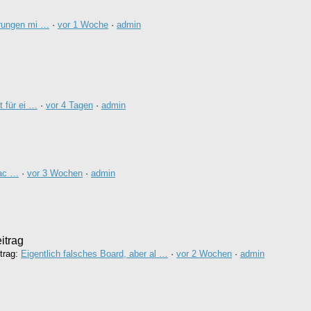
rungen mi …
·
vor 1 Woche
·
admin
 für ei …
·
vor 4 Tagen
·
admin
nac …
·
vor 3 Wochen
·
admin
itrag
itrag:
Eigentlich falsches Board, aber al …
·
vor 2 Wochen
·
admin