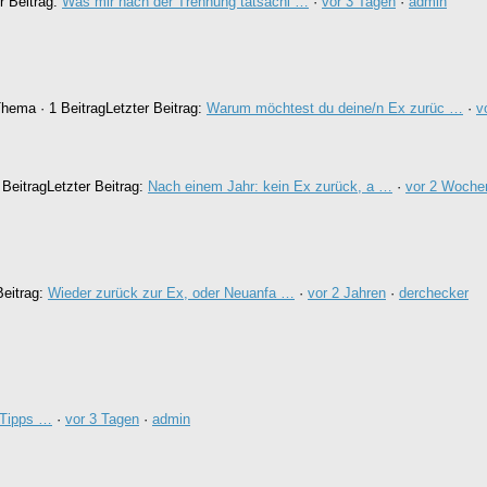
r Beitrag:
Was mir nach der Trennung tatsächl …
·
vor 3 Tagen
·
admin
Thema · 1 Beitrag
Letzter Beitrag:
Warum möchtest du deine/n Ex zurüc …
·
v
 Beitrag
Letzter Beitrag:
Nach einem Jahr: kein Ex zurück, a …
·
vor 2 Woche
Beitrag:
Wieder zurück zur Ex, oder Neuanfa …
·
vor 2 Jahren
·
derchecker
 Tipps …
·
vor 3 Tagen
·
admin