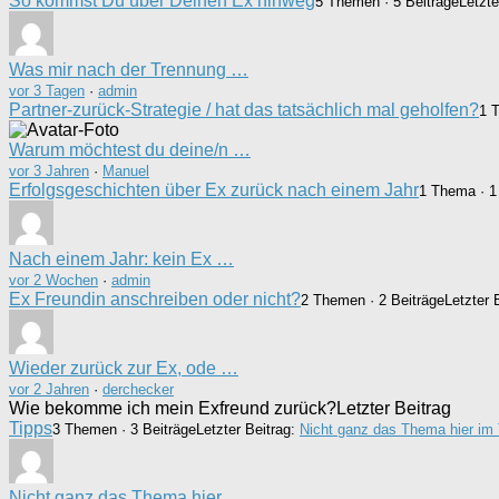
So kommst Du über Deinen Ex hinweg
5 Themen · 5 Beiträge
Letzte
Was mir nach der Trennung …
vor 3 Tagen
·
admin
Partner-zurück-Strategie / hat das tatsächlich mal geholfen?
1 
Warum möchtest du deine/n …
vor 3 Jahren
·
Manuel
Erfolgsgeschichten über Ex zurück nach einem Jahr
1 Thema · 1
Nach einem Jahr: kein Ex …
vor 2 Wochen
·
admin
Ex Freundin anschreiben oder nicht?
2 Themen · 2 Beiträge
Letzter 
Wieder zurück zur Ex, ode …
vor 2 Jahren
·
derchecker
Wie bekomme ich mein Exfreund zurück?
Letzter Beitrag
Tipps
3 Themen · 3 Beiträge
Letzter Beitrag:
Nicht ganz das Thema hier im
Nicht ganz das Thema hier …