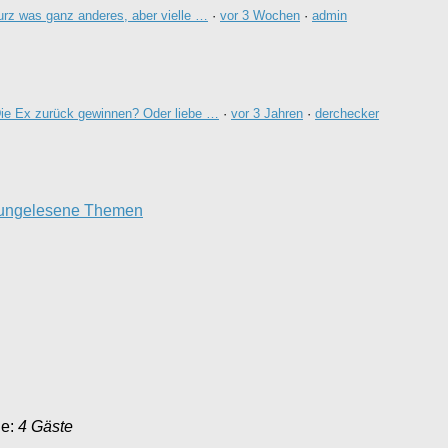
urz was ganz anderes, aber vielle …
·
vor 3 Wochen
·
admin
ie Ex zurück gewinnen? Oder liebe …
·
vor 3 Jahren
·
derchecker
 ungelesene Themen
ne:
4 Gäste