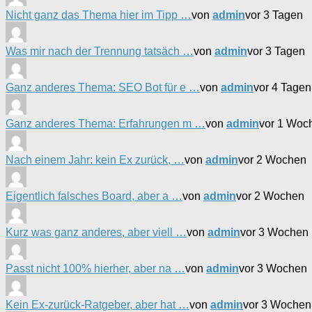
Nicht ganz das Thema hier im Tipp …
von
admin
vor 3 Tagen
Was mir nach der Trennung tatsäch …
von
admin
vor 3 Tagen
Ganz anderes Thema: SEO Bot für e …
von
admin
vor 4 Tagen
Ganz anderes Thema: Erfahrungen m …
von
admin
vor 1 Woc
Nach einem Jahr: kein Ex zurück, …
von
admin
vor 2 Wochen
Eigentlich falsches Board, aber a …
von
admin
vor 2 Wochen
Kurz was ganz anderes, aber viell …
von
admin
vor 3 Wochen
Passt nicht 100% hierher, aber na …
von
admin
vor 3 Wochen
Kein Ex-zurück-Ratgeber, aber hat …
von
admin
vor 3 Wochen