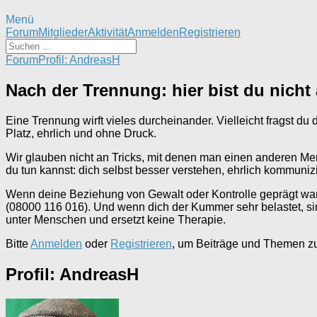
Menü
Forum-
Forum
Mitglieder
Aktivität
Anmelden
Registrieren
Navigation
Forum-
Forum
Profil: AndreasH
Breadcrumbs
-
Nach der Trennung: hier bist du nicht 
Du
bist
Eine Trennung wirft vieles durcheinander. Vielleicht fragst du 
hier:
Platz, ehrlich und ohne Druck.
Wir glauben nicht an Tricks, mit denen man einen anderen Me
du tun kannst: dich selbst besser verstehen, ehrlich kommun
Wenn deine Beziehung von Gewalt oder Kontrolle geprägt war, 
(08000 116 016). Und wenn dich der Kummer sehr belastet, si
unter Menschen und ersetzt keine Therapie.
Bitte
Anmelden
oder
Registrieren
, um Beiträge und Themen zu 
Profil: AndreasH