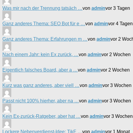
Was mir nach der Trennung tatsäch …
von
admin
vor 3 Tagen
Ganz anderes Thema: SEO Bot für e …
von
admin
vor 4 Tagen
Ganz anderes Thema: Erfahrungen m …
von
admin
vor 2 Woc
Nach einem Jahr: kein Ex zurück, …
von
admin
vor 2 Wochen
Eigentlich falsches Board, aber a …
von
admin
vor 2 Wochen
Kurz was ganz anderes, aber viell …
von
admin
vor 3 Wochen
Passt nicht 100% hierher, aber na …
von
admin
vor 3 Wochen
Kein Ex-zurück-Ratgeber, aber hat …
von
admin
vor 3 Wochen
Lockere Nebenverdienst-Idee: TikF …
von
admin
vor 1 Monat