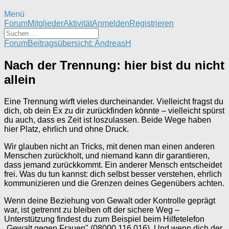
Menü
Forum-
Forum
Mitglieder
Aktivität
Anmelden
Registrieren
Navigation
Forum-
Forum
Beitragsübersicht: AndreasH
Breadcrumbs
-
Nach der Trennung: hier bist du nicht
Du
allein
bist
hier:
Eine Trennung wirft vieles durcheinander. Vielleicht fragst du
dich, ob dein Ex zu dir zurückfinden könnte – vielleicht spürst
du auch, dass es Zeit ist loszulassen. Beide Wege haben
hier Platz, ehrlich und ohne Druck.
Wir glauben nicht an Tricks, mit denen man einen anderen
Menschen zurückholt, und niemand kann dir garantieren,
dass jemand zurückkommt. Ein anderer Mensch entscheidet
frei. Was du tun kannst: dich selbst besser verstehen, ehrlich
kommunizieren und die Grenzen deines Gegenübers achten.
Wenn deine Beziehung von Gewalt oder Kontrolle geprägt
war, ist getrennt zu bleiben oft der sichere Weg –
Unterstützung findest du zum Beispiel beim Hilfetelefon
„Gewalt gegen Frauen" (08000 116 016). Und wenn dich der