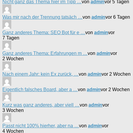
Nicht ganz das Thema hier im Tipp …
von
admin
vor 5 Tagen
Was mir nach der Trennung tatsäch …
von
admin
vor 6 Tagen
Ganz anderes Thema: SEO Bot für e …
von
admin
vor
7 Tagen
Ganz anderes Thema: Erfahrungen m …
von
admin
vor
2 Wochen
Nach einem Jahr: kein Ex zurück, …
von
admin
vor 2 Wochen
Eigentlich falsches Board, aber a …
von
admin
vor 2 Wochen
Kurz was ganz anderes, aber viell …
von
admin
vor
3 Wochen
Passt nicht 100% hierher, aber na …
von
admin
vor
4 Wochen