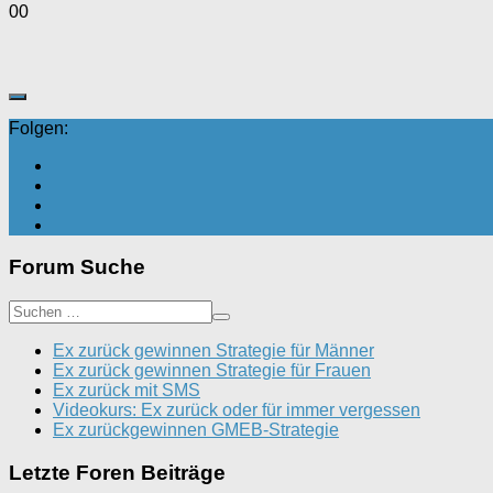
Anklicken
Anklicken
0
0
für
für
Daumen
Daumen
nach
nach
unten.
oben.
Folgen:
Forum Suche
Ex zurück gewinnen Strategie für Männer
Ex zurück gewinnen Strategie für Frauen
Ex zurück mit SMS
Videokurs: Ex zurück oder für immer vergessen
Ex zurückgewinnen GMEB-Strategie
Letzte Foren Beiträge