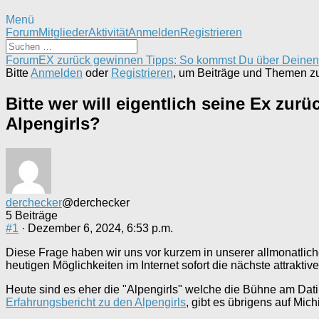
Menü
Forum-
Forum
Mitglieder
Aktivität
Anmelden
Registrieren
Navigation
Forum-
Forum
EX zurück gewinnen Tipps: So kommst Du über Deine
Breadcrumbs
Bitte
Anmelden
oder
Registrieren
, um Beiträge und Themen zu 
-
Du
Bitte wer will eigentlich seine Ex zu
bist
Alpengirls?
hier:
derchecker
@derchecker
5 Beiträge
#1
· Dezember 6, 2024, 6:53 p.m.
Diese Frage haben wir uns vor kurzem in unserer allmonatlichen
heutigen Möglichkeiten im Internet sofort die nächste attrakt
Heute sind es eher die "Alpengirls" welche die Bühne am Dati
Erfahrungsbericht zu den Alpengirls
, gibt es übrigens auf Mic