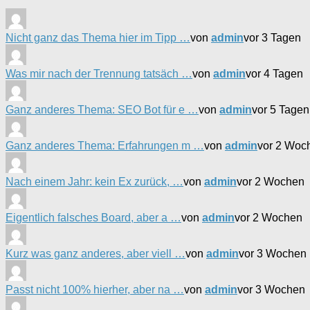
Nicht ganz das Thema hier im Tipp …
von
admin
vor 3 Tagen
Was mir nach der Trennung tatsäch …
von
admin
vor 4 Tagen
Ganz anderes Thema: SEO Bot für e …
von
admin
vor 5 Tagen
Ganz anderes Thema: Erfahrungen m …
von
admin
vor 2 Woc
Nach einem Jahr: kein Ex zurück, …
von
admin
vor 2 Wochen
Eigentlich falsches Board, aber a …
von
admin
vor 2 Wochen
Kurz was ganz anderes, aber viell …
von
admin
vor 3 Wochen
Passt nicht 100% hierher, aber na …
von
admin
vor 3 Wochen