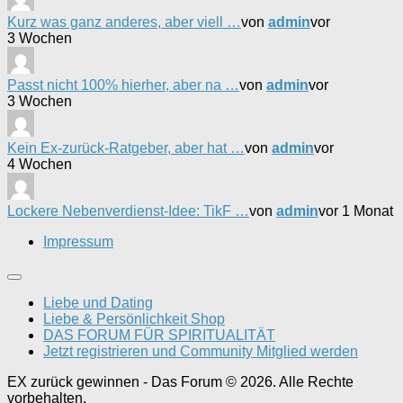
Kurz was ganz anderes, aber viell …
von
admin
vor
3 Wochen
Passt nicht 100% hierher, aber na …
von
admin
vor
3 Wochen
Kein Ex-zurück-Ratgeber, aber hat …
von
admin
vor
4 Wochen
Lockere Nebenverdienst-Idee: TikF …
von
admin
vor 1 Monat
Impressum
Liebe und Dating
Liebe & Persönlichkeit Shop
DAS FORUM FÜR SPIRITUALITÄT
Jetzt registrieren und Community Mitglied werden
EX zurück gewinnen - Das Forum © 2026. Alle Rechte
vorbehalten.