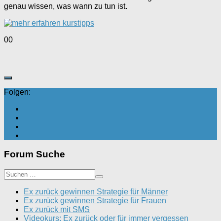
genau wissen, was wann zu tun ist.
Anklicken
Anklicken
0
0
für
für
Daumen
Daumen
nach
nach
unten.
oben.
Folgen:
Forum Suche
Ex zurück gewinnen Strategie für Männer
Ex zurück gewinnen Strategie für Frauen
Ex zurück mit SMS
Videokurs: Ex zurück oder für immer vergessen