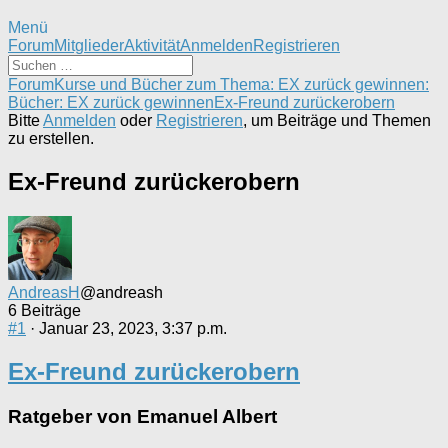
Menü
Forum-
Forum
Mitglieder
Aktivität
Anmelden
Registrieren
Navigation
Forum-
Forum
Kurse und Bücher zum Thema: EX zurück gewinnen:
Breadcrumbs
Bücher: EX zurück gewinnen
Ex-Freund zurückerobern
-
Bitte
Anmelden
oder
Registrieren
, um Beiträge und Themen
Du
zu erstellen.
bist
hier:
Ex-Freund zurückerobern
AndreasH
@andreash
6 Beiträge
#1
· Januar 23, 2023, 3:37 p.m.
Ex-Freund zurückerobern
Ratgeber von Emanuel Albert