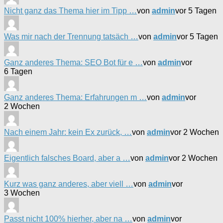
Nicht ganz das Thema hier im Tipp …
von
admin
vor 5 Tagen
Was mir nach der Trennung tatsäch …
von
admin
vor 5 Tagen
Ganz anderes Thema: SEO Bot für e …
von
admin
vor
6 Tagen
Ganz anderes Thema: Erfahrungen m …
von
admin
vor
2 Wochen
Nach einem Jahr: kein Ex zurück, …
von
admin
vor 2 Wochen
Eigentlich falsches Board, aber a …
von
admin
vor 2 Wochen
Kurz was ganz anderes, aber viell …
von
admin
vor
3 Wochen
Passt nicht 100% hierher, aber na …
von
admin
vor