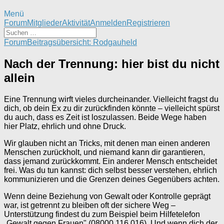
Menü
Forum-
Forum
Mitglieder
Aktivität
Anmelden
Registrieren
Navigation
Forum-
Forum
Beitragsübersicht: Rodgauheld
Breadcrumbs
-
Nach der Trennung: hier bist du nicht
Du
allein
bist
hier:
Eine Trennung wirft vieles durcheinander. Vielleicht fragst du
dich, ob dein Ex zu dir zurückfinden könnte – vielleicht spürst
du auch, dass es Zeit ist loszulassen. Beide Wege haben
hier Platz, ehrlich und ohne Druck.
Wir glauben nicht an Tricks, mit denen man einen anderen
Menschen zurückholt, und niemand kann dir garantieren,
dass jemand zurückkommt. Ein anderer Mensch entscheidet
frei. Was du tun kannst: dich selbst besser verstehen, ehrlich
kommunizieren und die Grenzen deines Gegenübers achten.
Wenn deine Beziehung von Gewalt oder Kontrolle geprägt
war, ist getrennt zu bleiben oft der sichere Weg –
Unterstützung findest du zum Beispiel beim Hilfetelefon
„Gewalt gegen Frauen" (08000 116 016). Und wenn dich der