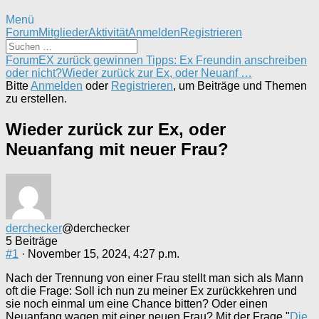
Menü
Forum-
Forum
Mitglieder
Aktivität
Anmelden
Registrieren
Navigation
Forum-
Forum
EX zurück gewinnen Tipps: Ex Freundin anschreiben
Breadcrumbs
oder nicht?
Wieder zurück zur Ex, oder Neuanf …
-
Bitte
Anmelden
oder
Registrieren
, um Beiträge und Themen
Du
zu erstellen.
bist
hier:
Wieder zurück zur Ex, oder
Neuanfang mit neuer Frau?
derchecker
@derchecker
5 Beiträge
#1
· November 15, 2024, 4:27 p.m.
Nach der Trennung von einer Frau stellt man sich als Mann
oft die Frage: Soll ich nun zu meiner Ex zurückkehren und
sie noch einmal um eine Chance bitten? Oder einen
Neuanfang wagen mit einer neuen Frau? Mit der Frage "
Die