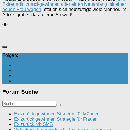
Exfreundin zurückgewinnen oder einen Neuanfang mit einer
neuen Frau wagen
" stellen sich heutzutage viele Männer. Im
Artikel gibt es darauf eine Antwort!
Anklicken
Anklicken
0
0
für
für
Daumen
Daumen
nach
nach
unten.
oben.
Folgen:
Forum Suche
Ex zurück gewinnen Strategie für Männer
Ex zurück gewinnen Strategie für Frauen
Ex zurück mit SMS
Videokurs: Ex zurück oder für immer vergessen