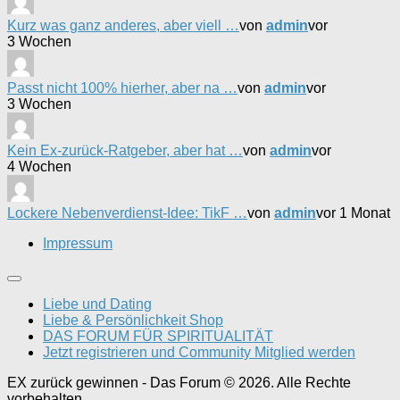
Kurz was ganz anderes, aber viell …
von
admin
vor
3 Wochen
Passt nicht 100% hierher, aber na …
von
admin
vor
3 Wochen
Kein Ex-zurück-Ratgeber, aber hat …
von
admin
vor
4 Wochen
Lockere Nebenverdienst-Idee: TikF …
von
admin
vor 1 Monat
Impressum
Liebe und Dating
Liebe & Persönlichkeit Shop
DAS FORUM FÜR SPIRITUALITÄT
Jetzt registrieren und Community Mitglied werden
EX zurück gewinnen - Das Forum © 2026. Alle Rechte
vorbehalten.