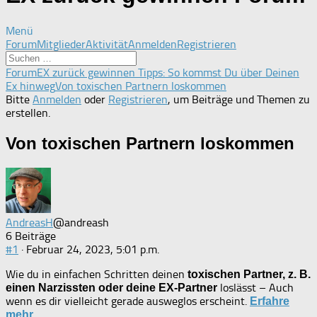
Menü
Forum-
Forum
Mitglieder
Aktivität
Anmelden
Registrieren
Navigation
Forum-
Forum
EX zurück gewinnen Tipps: So kommst Du über Deinen
Breadcrumbs
Ex hinweg
Von toxischen Partnern loskommen
-
Bitte
Anmelden
oder
Registrieren
, um Beiträge und Themen zu
Du
erstellen.
bist
hier:
Von toxischen Partnern loskommen
AndreasH
@andreash
6 Beiträge
#1
· Februar 24, 2023, 5:01 p.m.
Wie du in einfachen Schritten deinen
toxischen Partner, z. B.
loslässt – Auch
einen Narzissten oder deine EX-Partner
wenn es dir vielleicht gerade ausweglos erscheint.
Erfahre
mehr ...