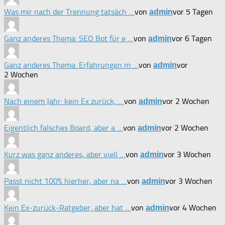
Was mir nach der Trennung tatsäch …
von
vor 5 Tagen
admin
Ganz anderes Thema: SEO Bot für e …
von
vor 6 Tagen
admin
Ganz anderes Thema: Erfahrungen m …
von
vor
admin
2 Wochen
Nach einem Jahr: kein Ex zurück, …
von
vor 2 Wochen
admin
Eigentlich falsches Board, aber a …
von
vor 2 Wochen
admin
Kurz was ganz anderes, aber viell …
von
vor 3 Wochen
admin
Passt nicht 100% hierher, aber na …
von
vor 3 Wochen
admin
Kein Ex-zurück-Ratgeber, aber hat …
von
vor 4 Wochen
admin