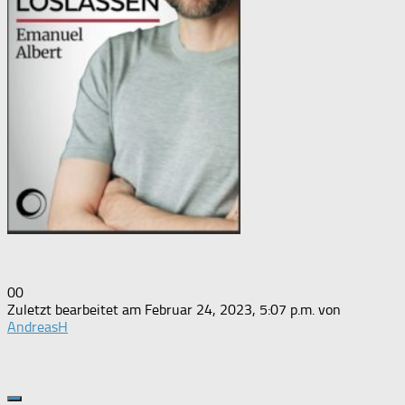
Anklicken
Anklicken
0
0
für
für
Zuletzt bearbeitet am Februar 24, 2023, 5:07 p.m. von
Daumen
Daumen
AndreasH
nach
nach
unten.
oben.